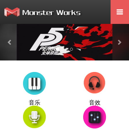
Togg
navi
Previous
Nex
音乐
音效