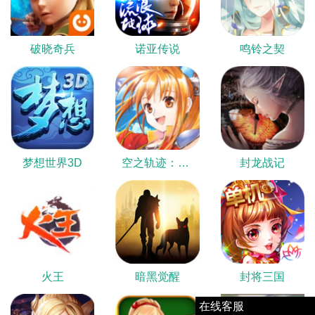
破晓奇兵
诺亚传说
鸣铃之契
梦想世界3D
空之轨迹：羁绊
封龙战记
火王
暗黑觉醒
封将三国
在线客服