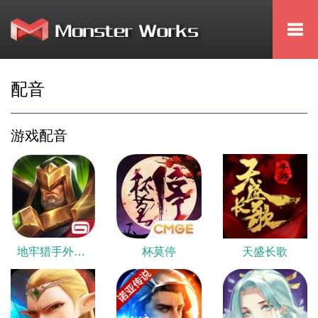
Togg
navi
配音
游戏配音
地牢猎手外传-勇士战队
杯莫停
天盛长歌