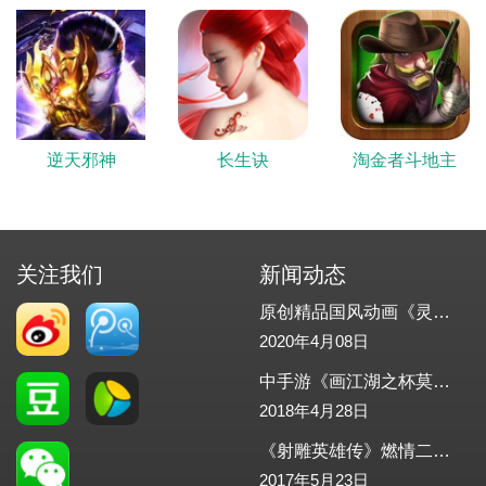
逆天邪神
长生诀
淘金者斗地主
关注我们
新闻动态
原创精品国风动画《灵邪记》重磅发布
2020年4月08日
中手游《画江湖之杯莫停》正式发布！怪物工场助力配乐，配音
2018年4月28日
《射雕英雄传》燃情二测-怪物工场助力游戏音效
2017年5月23日