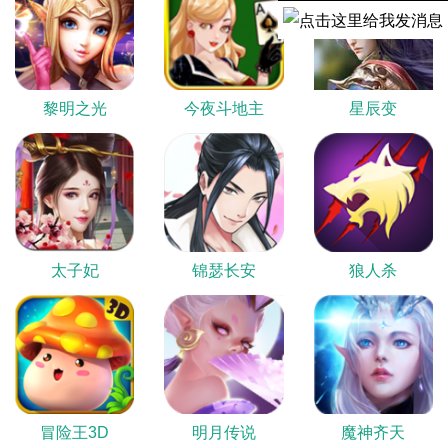
黎明之光
今夜斗地主
星辰变
太子妃
锦瑟长安
狼人杀
冒险王3D
明月传说
魔神齐天