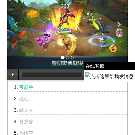
在线客服
00:00
/
00:01
弓箭手
狐仙
蛇夫人
食蚁兽
孙悟空