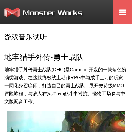
Togg
navi
游戏音乐试听
地牢猎手外传-勇士战队
地牢猎手外传勇士战队(DHC)是Gameloft开发的一款角色扮
演类游戏。在这款终极线上动作RPG中与成千上万的玩家
一同化身召唤师，打造自己的勇士战队，展开史诗级MMO
冒险旅程，与敌人在实时5v5战斗中对抗。怪物工场参与中
文版配音工作。
Previous
Next